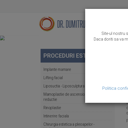
Site-ul nostru 
Daca doriti sa va mo
PROCEDURI ESTETICE
O
Implante mamare
T
Lifting facial
Liposuctia - Liposculptura
c
Politica confi
Mamoplastie de ascensionare si sau
I
reductie
i
Rinoplastie
c
c
Intinerire faciala
P
Chirurgia estetica a pleoapelor -