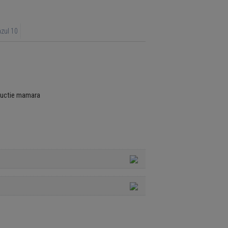
zul 10
ductie mamara
INAINTE