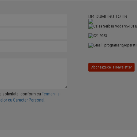
DR. DUMITRU TOTIR
Calea Serban Voda 95-101 
021 9983
E-mail:
programari@operatii
Aboneaza-te la newsletter
e solicitate, conform cu
Termenii si
atelor cu Caracter Personal.