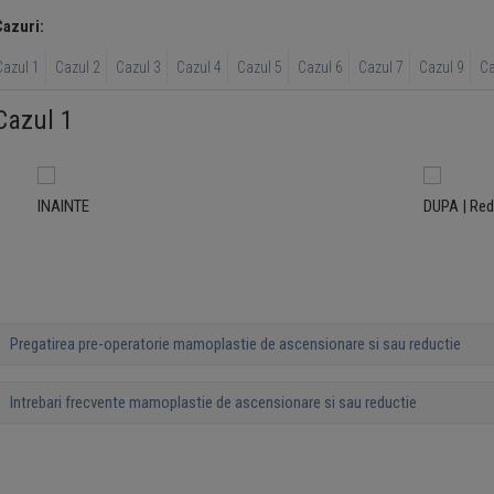
Cazuri:
Cazul 1
Cazul 2
Cazul 3
Cazul 4
Cazul 5
Cazul 6
Cazul 7
Cazul 9
Ca
Cazul 1
INAINTE
DUPA | Re
Pregatirea pre-operatorie mamoplastie de ascensionare si sau reductie
Intrebari frecvente mamoplastie de ascensionare si sau reductie