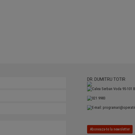
DR. DUMITRU TOTIR
Calea Serban Voda 95-101 
021 9983
E-mail:
programari@operatii
Aboneaza-te la newsletter