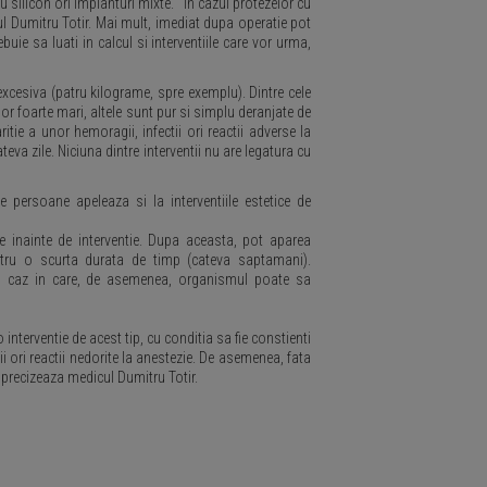
u silicon ori implanturi mixte. "In cazul protezelor cu
ul Dumitru Totir. Mai mult, imediat dupa operatie pot
buie sa luati in calcul si interventiile care vor urma,
excesiva (patru kilograme, spre exemplu). Dintre cele
or foarte mari, altele sunt pur si simplu deranjate de
ritie a unor hemoragii, infectii ori reactii adverse la
va zile. Niciuna dintre interventii nu are legatura cu
persoane apeleaza si la interventiile estetice de
ale inainte de interventie. Dupa aceasta, pot aparea
entru o scurta durata de timp (cateva saptamani).
, caz in care, de asemenea, organismul poate sa
o interventie de acest tip, cu conditia sa fie constienti
i ori reactii nedorite la anestezie. De asemenea, fata
, precizeaza medicul Dumitru Totir.