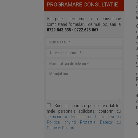
2
PROGRAMARE CONSULTATIE
s
a
f
Va puteti programa la o consultatie
completand formularul de mai jos, sau la
O
0729.843.335
/
0722.625.067
c
a
s
a
3
r
T
u
m
4
d
Sunt de acord cu prelucrarea datelor
p
mele personale solicitate, conform cu
Termenii si Conditiile de Utilizare si cu
Politica privind Protectia Datelor cu
Caracter Personal.