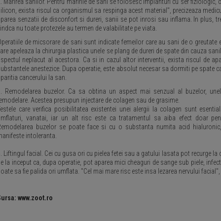
. Marirea sanilor. Pentru maririle de sani se folosesc implanturi cu ser fiziologic, c
ilicon, exista riscul ca organismul sa respinga acest material", precizeaza medic
parea senzatii de disconfort si dureri, sanii se pot inrosi sau inflama. In plus, tre
iindca nu toate protezele au termen de valabilitate pe viata.
peratiile de micsorare de sani sunt indicate femeilor care au sani de o greutate 
are apeleaza la chirurgia plastica unele se plang de dureri de spate din cauza sanil
spectul neplacut al acestora. Ca si in cazul altor interventii, exista riscul de apa
ubstantele anestezice. Dupa operatie, este absolut necesar sa dormiti pe spate cate
paritia cancerului la san.
. Remodelarea buzelor. Ca sa obtina un aspect mai senzual al buzelor, unele 
emodelare. Acestea presupun injectare de colagen sau de grasime.
estele care verifica posibilitatea existentei unei alergii la colagen sunt esenti
mflaturi, vanatai, iar un alt risc este ca tratamentul sa aiba efect doar p
Remodelarea buzelor se poate face si cu o substanta numita acid hialuronic
anifeste intoleranta.
. Liftingul facial. Cei cu gusa ori cu pielea fetei sau a gatului lasata pot recurge la 
e la inceput ca, dupa operatie, pot aparea mici cheaguri de sange sub piele, infecti
oate sa fie palida ori umflata. "Cel mai mare risc este insa lezarea nervului facial"
Sursa: www.zoot.ro