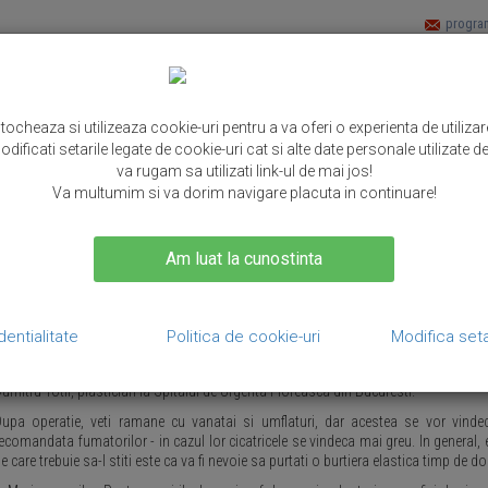
program
DESPRE MINE
PROCEDURI ESTETICE
PRETURI
GALERIE
FAQ
stocheaza si utilizeaza cookie-uri pentru a va oferi o experienta de utiliza
dificati setarile legate de cookie-uri cat si alte date personale utilizate
va rugam sa utilizati link-ul de mai jos!
Va multumim si va dorim navigare placuta in continuare!
Operatiile estetice si riscurile lor
peratiile estetice sunt tot mai accesibile si la moda. Totusi, inainte sa va de
Am luat la cunostinta
unoasteti toate riscurilor pe care aceasta le implica. Reusita unei operatii nu ti
agajul dumneavoastra genetic, varsta, mod de viata. Nu in ultimul rand, conteaz
aterialele folosite de plastician. Cu cat sunt mai moderne cu atat vindecarea este
. Abdomen extraplat. Daca doriti un abdomen plat, iar dieta si sportul nu v-au ajut
dentialitate
Politica de cookie-uri
Modifica seta
ste insa una dintre cele mai complicate operatii din chirurgia plastica. "Riscu
nseamna ca se poate forma un cheag de sange, care sa se deplaseze pana in plama
umitru Totir, plastician la Spitalul de Urgenta Floreasca din Bucuresti.
upa operatie, veti ramane cu vanatai si umflaturi, dar acestea se vor vinde
ecomandata fumatorilor - in cazul lor cicatricele se vindeca mai greu. In general, e
e care trebuie sa-l stiti este ca va fi nevoie sa purtati o burtiera elastica timp de d