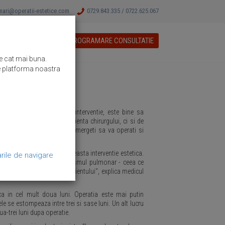
ari@operatii-estetice.com
0729.843.335 / 0722.625.067
PROGRAMARE CONSULTATIE
PRESA
NOUTATI
re cat mai buna.
 de platforma noastra
cideti pentru o astfel de interventie, este bine sa
ne doar de "mana" si experienta chirurgului, ci si de
a dotarile clinicii in care mergeti sa va operati si
 mai rapida.
at, puteti sa apelati la aceasta interventie estetica.
rile de navigare
l principal este trombembolismul pulmonar - ceea ce
ni, oprind respiratia pacientului", explica medicul
ca in cel mult doua luni. Operatia este mai putin
le se estompeaza intre trei si sase luni. Un alt lucru
oua-trei luni dupa operatie.