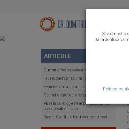
Site-ul nostru 
Daca doriti sa va mo
ARTICOLE
O
c
Cum mi-a fost replantata mana stanga
b
I-au reconstruit nasul mancat de sobolani
m
Femeile care au ramas fara sani
1
Politica confi
E
Operatiile estetice si riscurile lor
i
Vizita la psiholog este importanta inaintea
D
unei operatii estetice
D
Daniela Gyorfi si-a facut sanii si mai mari
r
p